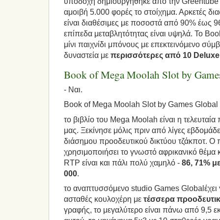
υποδοχή δημιουργήθηκε από την Greentube 
αμοιβή 5.000 φορές το στοίχημα. Αρκετές δι
είναι διαθέσιμες με ποσοστά από 90% έως 9
επίπεδα μεταβλητότητας είναι υψηλά. Το Book
μίνι παιχνίδι μπόνους με επεκτεινόμενο σύμβο
δυναστεία με
περισσότερες από 10 Deluxe
Book of Mega Moolah Slot by Game
- Ναι.
Book of Mega Moolah Slot by Games Global
το
βιβλίο του Mega Moolah
είναι η τελευταί
μας. Ξεκίνησε μόλις πριν από λίγες εβδομάδες
διάσημου προοδευτικού δικτύου τζάκποτ. Ο 
χρησιμοποιήσει το γνωστό αφρικανικό θέμα 
RTP είναι και πάλι πολύ χαμηλό -
86, 71% μ
000
.
το αναπτυσσόμενο studio
Games Global
έχει
ασταθές κουλοχέρη με
τέσσερα προοδευτικ
γραφής, το μεγαλύτερο είναι πάνω από 9,5 ε