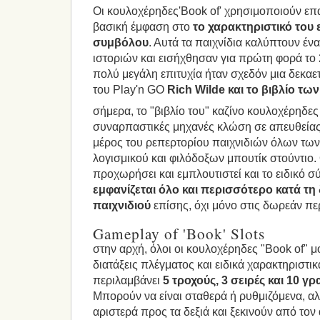
Οι κουλοχέρηδες'Book of' χρησιμοποιούν επ
βασική έμφαση στο
το χαρακτηριστικό του
συμβόλου
. Αυτά τα παιχνίδια καλύπτουν έν
ιστοριών και εισήχθησαν για πρώτη φορά το
πολύ μεγάλη επιτυχία ήταν σχεδόν μια δεκαετ
του Play'n GO
Rich Wilde και το βιβλίο τω
σήμερα, το "βιβλίο του" καζίνο κουλοχέρηδες 
συναρπαστικές μηχανές κλώση σε απευθεία
μέρος του ρεπερτορίου παιχνιδιών όλων τ
λογισμικού και φιλόδοξων μπουτίκ στούντιο. 
προχωρήσει και εμπλουτιστεί και το ειδικό 
εμφανίζεται όλο και περισσότερο κατά τη 
παιχνιδιού
επίσης, όχι μόνο στις δωρεάν πε
Gameplay of 'Book' Slots
στην αρχή, όλοι οι κουλοχέρηδες "Book of" μο
διατάξεις πλέγματος και ειδικά χαρακτηριστ
περιλαμβάνει
5 τροχούς, 3 σειρές και 10 
Μπορούν να είναι σταθερά ή ρυθμιζόμενα, 
αριστερά προς τα δεξιά και ξεκινούν από τον