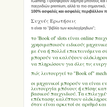
iGaming. Προσφέρουν λαμπρά μπόνους και ε
παιχνιδιών premium, αλλά το πιο σημαντικό
100% ασφαλές και ασφαλές περιβάλλον π
Συχνές Ερωτήσεις
τι είναι το "βιβλίο των κουλοχέρηδων";
το 'Book of' slots είναι online παι
χρησιμοποιούν ειδικούς μηχανικο
με ένα ή πολλά επεκτεινόμενα σ
μπορούν να καλύψουν ολόκληρους
να πληρώσουν για όλες τις ενεργέ
πώς λειτουργεί το "Book of" mecha
οι μηχανικοί μπορούν να είναι ε
λειτουργία μπόνους ή επίσης κατ
βασικού παιχνιδιού. Τα επιλεγμ
επέκτασης καλύπτουν ολόκληρου
όταν είναι αρκετοί σε αριθμό κα