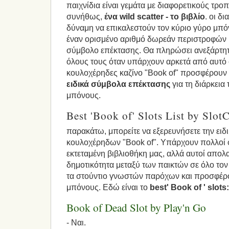
παιχνίδια είναι γεμάτα με διαφορετικούς τρο
συνήθως,
ένα wild scatter - το βιβλίο
. οι δ
δύναμη να επικαλεστούν τον κύριο γύρο μπόν
έναν ορισμένο αριθμό δωρεάν περιστροφών κα
σύμβολο επέκτασης. Θα πληρώσει ανεξάρτητα
όλους τους όταν υπάρχουν αρκετά από αυτό σ
κουλοχέρηδες καζίνο "Book of" προσφέρουν
ειδικά σύμβολα επέκτασης
για τη διάρκεια 
μπόνους.
Best 'Book of' Slots List by Slot
παρακάτω, μπορείτε να εξερευνήσετε την ειδι
κουλοχέρηδων "Book of". Υπάρχουν πολλοί φα
εκτεταμένη βιβλιοθήκη μας, αλλά αυτοί απο
δημοτικότητα μεταξύ των παικτών σε όλο το
τα στούντιο γνωστών παρόχων και προσφέρο
μπόνους. Εδώ είναι το
best' Book of ' slots:
Book of Dead Slot by Play'n Go
- Ναι.