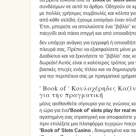
συνδέσμων σε αυτό το άρθρο. Οδηγούν σε κ
με πολλές χρήσιμες συμβουλές και κόλπα γι
από κάθε σελίδα, έχουμε εισαγάγει έναν σύνδ
Έτσι, μπορείτε να απολαύσετε ένα "βιβλίο"
παιχνίδι ανά πάσα στιγμή και από οποιαδήπο
δεν υπάρχει ανάγκη για εγγραφή ή οποιαδήπ
πλευρά σας. Πρέπει να εξασφαλίσετε μόνο μ
Διαδίκτυο και να ξεκινήσετε το "βιβλίο" σας 
δωρεάν! Αυτός είναι ο καλύτερος τρόπος για ν
βασικές πτυχές ενός τίτλου και να δημιουργή
για την περιπέτεια σας με πραγματικά χρήματ
' Book of ' Κουλοχέρηδες Καζίν
για την πραγματική
μόλις αισθανθείτε σίγουροι για τις γνώσεις κα
η ώρα για ένα
'Book of' slots play for real
αγαπημένη σας στρατηγική και αποφασίστε 
πριν επιλέξετε μια πλατφόρμα τυχερών παιχν
'Book of' Slots Casino
, δοκιμασμένο και τ