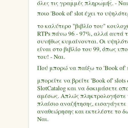
όλες τις γραμμές πληρωμής. - Ναι
ποιο 'Book of' slot έχει το υψηλότ
το καλύτερο "βιβλίο του" κουλοχ
RTPs πάνω 96 - 97%, αλλά αυτά 
συνήθως κυμαίνονται. Οι υψηλότ
είναι στο βιβλίο του 99, όπως υ
του! - Ναι.
Πού μπορώ να παίξω το 'Book of' 
μπορείτε να βρείτε 'Book of' slot
SlotCatalog και να δοκιμάσετε οπ
αμέσως. Απλώς πληκτρολογήστε 
πλαίσιο αναζήτησης, εισαγάγετε 
αναθεώρησης και εκτελέστε το δω
Ναι.