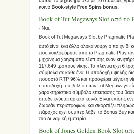
αυτού, το μηχάνημα 5x3 με 10 σταθερές γρα
κοινό
Book-style Free Spins bonus
.
Book of Tut Megaways Slot από το P
- Ναι.
Book of Tut Megaways Slot by Pragmatic Pl
αυτό είναι ένα άλλο ολοκαίνουργιο παιχνίδι
που κυκλοφόρησε από το
Pragmatic Play
τον
μηχάνημα χρησιμοποιεί επίσης έναν κινητήρ
117.649 τρόπους νίκης. Το πλέγμα έχει 6 τρο
σύμβολα σε κάθε ένα. Η υποδοχή υψηλής δι
ποσοστό RTP 96% και προσφέρει μέγιστη ν
η υποδοχή του βιβλίου των Tut Megaways είν
χαρακτηριστικό σύμβολο επέκτασης του βασικ
αποδεικνύεται αρκετά κοινό. Είναι επίσης εν
δωρεάν περιστροφών, και σκορπίζει πληρώσε
πάροχος έχει συμπεριλάβει το Bonus Buy και 
πιο δυναμική εμπειρία.
Book of Jones Golden Book Slot απ