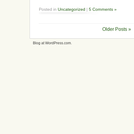
Posted in
Uncategorized
|
5 Comments »
Older Posts »
Blog at WordPress.com.