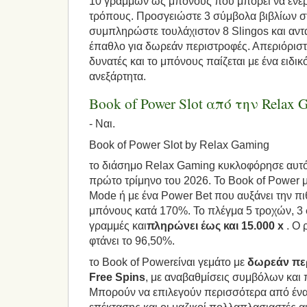
10 γραμμών ως μπόνους που μπορεί να ενερ
τρόπους. Προσγειώστε 3 σύμβολα βιβλίων στ
συμπληρώστε τουλάχιστον 8 Slingos και αντ
έπαθλο για δωρεάν περιστροφές. Απεριόριστ
δυνατές και το μπόνους παίζεται με ένα ειδ
ανεξάρτητα.
Book of Power Slot από την Relax 
- Ναι.
Book of Power Slot by Relax Gaming
το διάσημο
Relax Gaming
κυκλοφόρησε αυτό
πρώτο τρίμηνο του 2026. Το Book of Power μ
Mode ή με ένα Power Bet που αυξάνει την π
μπόνους κατά 170%. Το πλέγμα 5 τροχών, 3 
γραμμές και
πληρώνει έως και 15.000 x
. Ο 
φτάνει το 96,50%.
το
Book of Power
είναι γεμάτο με
δωρεάν περ
Free Spins
, με αναβαθμίσεις συμβόλων και
Μπορούν να επιλεγούν περισσότερα από ένα